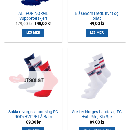
ALT FOR NORGE
Blåsehorn i rødt, hvitt og
Supporterskjerf
blått
Opprinnelig
Nåværende
179,00
kr
149,00
kr
49,00
kr
pris
pris
var:
er:
LES MER
LES MER
179,00 kr.
149,00 kr.
UTSOLGT
Sokker Norges Landslag FC
Sokker Norges Landslag FC
RØD/HVIT/BLÅ Barn
Hvit, Rød, Blå 3pk
89,00
kr
89,00
kr