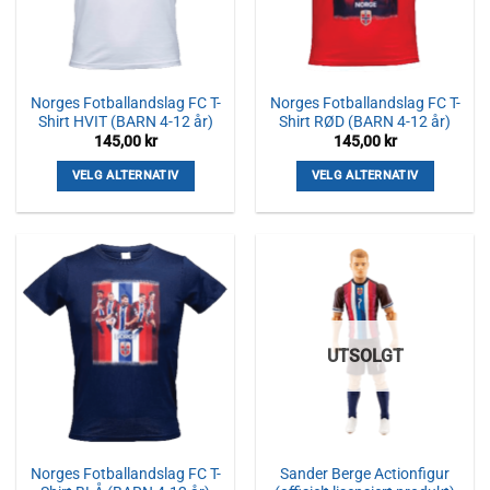
Norges Fotballandslag FC T-
Norges Fotballandslag FC T-
Shirt HVIT (BARN 4-12 år)
Shirt RØD (BARN 4-12 år)
145,00
kr
145,00
kr
VELG ALTERNATIV
VELG ALTERNATIV
Dette
Dette
produktet
produktet
har
har
flere
flere
varianter.
varianter.
Alternativene
Alternativene
kan
kan
UTSOLGT
velges
velges
på
på
produktsiden
produktsiden
Norges Fotballandslag FC T-
Sander Berge Actionfigur