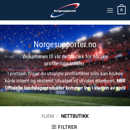
Skip
0
to
content
Norgesupporter.no
Velkommen til vår nettbutikk for norske
profileringsartikler.
I portalen finner du utvalgte profilartikler som kan brukes
både internt og eksternt. Utvalget vil utvides etterhvert.
NB!!
Offisielle landslagsprodukter kommer inn i starten av april
HJEM
/
NETTBUTIKK
FILTRER