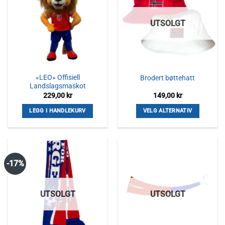
Alternativene
kan
UTSOLGT
velges
på
produktsiden
«LEO» Offisiell
Brodert bøttehatt
Landslagsmaskot
229,00
kr
149,00
kr
LEGG I HANDLEKURV
VELG ALTERNATIV
Dette
produktet
har
flere
-17%
varianter.
Alternativene
kan
UTSOLGT
UTSOLGT
velges
på
produktsiden