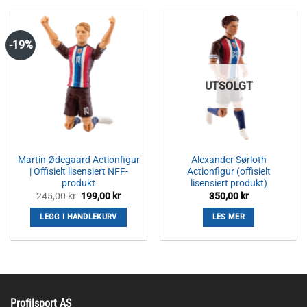
-19%
UTSOLGT
Martin Ødegaard Actionfigur
Alexander Sørloth
| Offisielt lisensiert NFF-
Actionfigur (offisielt
produkt
lisensiert produkt)
Opprinnelig
Nåværende
245,00
kr
199,00
kr
350,00
kr
pris
pris
var:
er:
LEGG I HANDLEKURV
LES MER
245,00 kr.
199,00 kr.
Profilsport AS