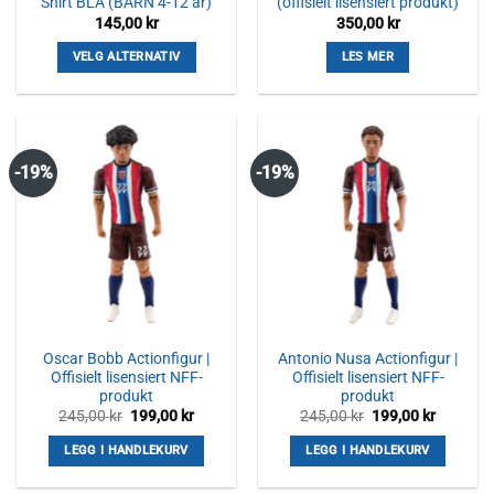
Shirt BLÅ (BARN 4-12 år)
(offisielt lisensiert produkt)
145,00
kr
350,00
kr
VELG ALTERNATIV
LES MER
Dette
produktet
har
flere
-19%
-19%
varianter.
Alternativene
kan
velges
på
produktsiden
Oscar Bobb Actionfigur |
Antonio Nusa Actionfigur |
Offisielt lisensiert NFF-
Offisielt lisensiert NFF-
produkt
produkt
Opprinnelig
Nåværende
Opprinnelig
Nåvære
245,00
kr
199,00
kr
245,00
kr
199,00
kr
pris
pris
pris
pris
var:
er:
var:
er:
LEGG I HANDLEKURV
LEGG I HANDLEKURV
245,00 kr.
199,00 kr.
245,00 kr.
199,00 k