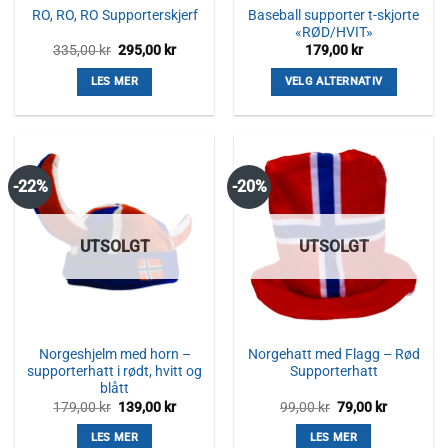
Baseball supporter t-skjorte
RO, RO, RO Supporterskjerf
«RØD/HVIT»
Opprinnelig
Nåværende
335,00
kr
295,00
kr
179,00
kr
pris
pris
var:
er:
LES MER
VELG ALTERNATIV
335,00 kr.
295,00 kr.
Dette
produktet
har
flere
-22%
-20%
varianter.
Alternativene
kan
UTSOLGT
UTSOLGT
velges
på
produktsiden
Norgeshjelm med horn –
Norgehatt med Flagg – Rød
supporterhatt i rødt, hvitt og
Supporterhatt
blått
Opprinnelig
Nåværende
Opprinnelig
Nåværen
179,00
kr
139,00
kr
99,00
kr
79,00
kr
pris
pris
pris
pris
var:
er:
var:
er:
LES MER
LES MER
179,00 kr.
139,00 kr.
99,00 kr.
79,00 kr.