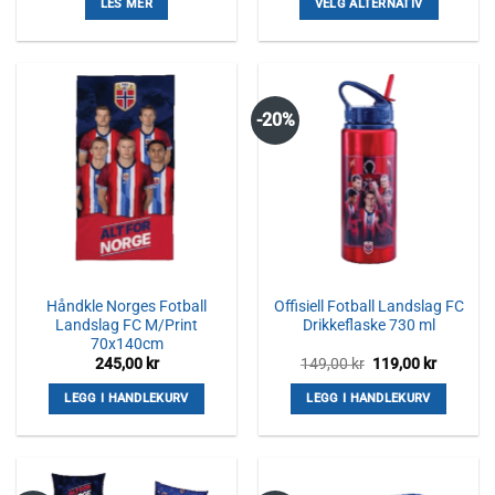
LES MER
VELG ALTERNATIV
Dette
produktet
har
flere
-20%
varianter.
Alternativene
kan
velges
på
produktsiden
Håndkle Norges Fotball
Offisiell Fotball Landslag FC
Landslag FC M/Print
Drikkeflaske 730 ml
70x140cm
Opprinnelig
Nåvære
245,00
kr
149,00
kr
119,00
kr
pris
pris
var:
er:
LEGG I HANDLEKURV
LEGG I HANDLEKURV
149,00 kr.
119,00 k