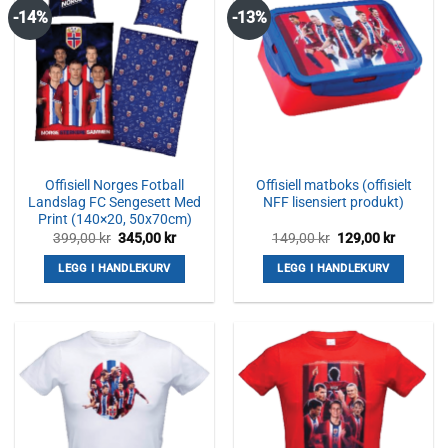
-14%
-13%
Offisiell Norges Fotball
Offisiell matboks (offisielt
Landslag FC Sengesett Med
NFF lisensiert produkt)
Print (140×20, 50x70cm)
Opprinnelig
Nåværende
Opprinnelig
Nåvære
399,00
kr
345,00
kr
149,00
kr
129,00
kr
pris
pris
pris
pris
var:
er:
var:
er:
LEGG I HANDLEKURV
LEGG I HANDLEKURV
399,00 kr.
345,00 kr.
149,00 kr.
129,00 k