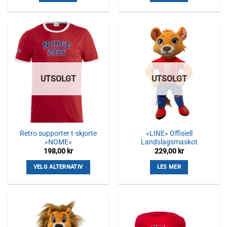
UTSOLGT
UTSOLGT
Retro supporter t-skjorte
«LINE» Offisiell
«NOME»
Landslagsmaskot
198,00
kr
229,00
kr
VELG ALTERNATIV
LES MER
Dette
produktet
har
flere
varianter.