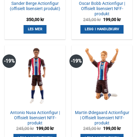
Sander Berge Actionfigur
Oscar Bobb Actionfigur |
(offisielt lisensiert produkt)
Offisielt lisensiert NFF-
produkt
Opprinnelig
Nåvære
350,00
kr
245,00
kr
199,00
kr
pris
pris
var:
er:
LES MER
LEGG I HANDLEKURV
245,00 kr.
199,00 k
-19%
-19%
Antonio Nusa Actionfigur |
Martin Ødegaard Actionfigur
Offisielt lisensiert NFF-
| Offisielt lisensiert NFF-
produkt
produkt
Opprinnelig
Nåværende
Opprinnelig
Nåvære
245,00
kr
199,00
kr
245,00
kr
199,00
kr
pris
pris
pris
pris
var:
er:
var:
er: