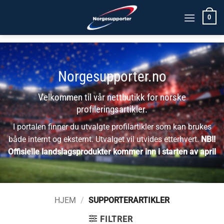
Skip
0
to
content
Norgesupporter.no
Velkommen til vår nettbutikk for norske
profileringsartikler.
I portalen finner du utvalgte profilartikler som kan brukes
både internt og eksternt. Utvalget vil utvides etterhvert.
NB!!
Offisielle landslagsprodukter kommer inn i starten av april
HJEM
/
SUPPORTERARTIKLER
FILTRER