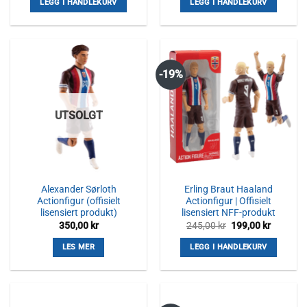
LEGG I HANDLEKURV
LEGG I HANDLEKURV
245,00 kr.
199,00 kr.
245,00 kr.
199,00 k
-19%
UTSOLGT
Alexander Sørloth
Erling Braut Haaland
Actionfigur (offisielt
Actionfigur | Offisielt
lisensiert produkt)
lisensiert NFF-produkt
Opprinnelig
Nåvære
350,00
kr
245,00
kr
199,00
kr
pris
pris
var:
er:
LES MER
LEGG I HANDLEKURV
245,00 kr.
199,00 k