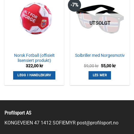
-7%
UTSOLGT
Norsk Fotball (offisielt
Solbriller med Norgesmotiv
lisensiert produkt)
Opprinnelig
Nåværen
322,00
kr
59,00
kr
55,00
kr
pris
pris
var:
er:
LEGG I HANDLEKURV
LES MER
59,00 kr.
55,00 kr.
Profilsport AS
KONGEVEIEN 47 1412 SOFIEMYR
post@profilsport.no