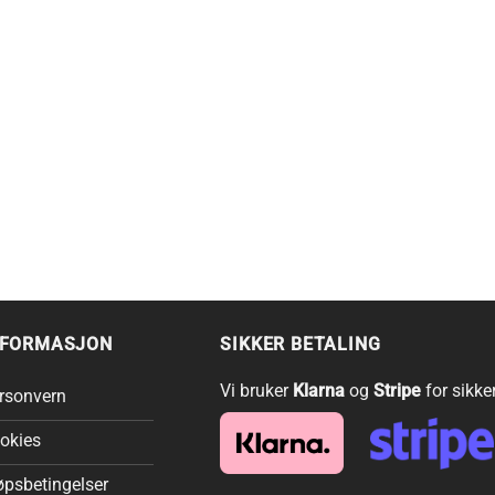
NFORMASJON
SIKKER BETALING
Vi bruker
Klarna
og
Stripe
for sikke
rsonvern
okies
øpsbetingelser