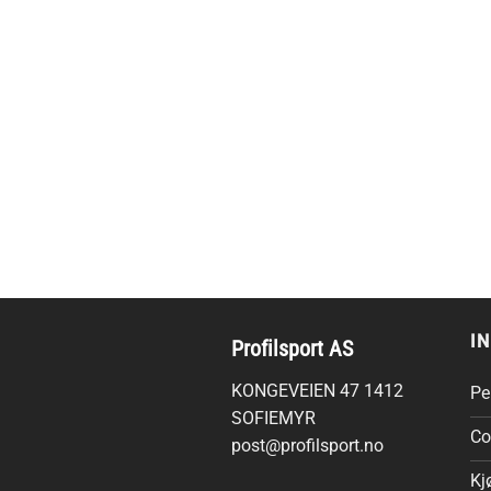
I
Profilsport AS
KONGEVEIEN 47 1412
Pe
SOFIEMYR
Co
post@profilsport.no
Kj