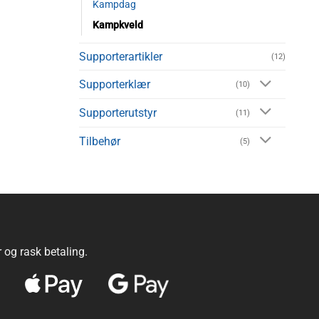
Kampdag
Kampkveld
Supporterartikler
(12)
Supporterklær
(10)
Supporterutstyr
(11)
Tilbehør
(5)
r og rask betaling.