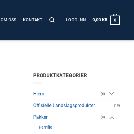
OM OSS
KONTAKT
LOGG INN
0,00
KR
0
PRODUKTKATEGORIER
Hjem
(6)
Offisielle Landslagsprodukter
(18)
Pakker
(0)
Familie