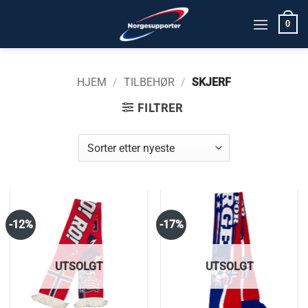
Skip
0
to
content
HJEM
/
TILBEHØR
/
SKJERF
FILTRER
-12%
-17%
UTSOLGT
UTSOLGT