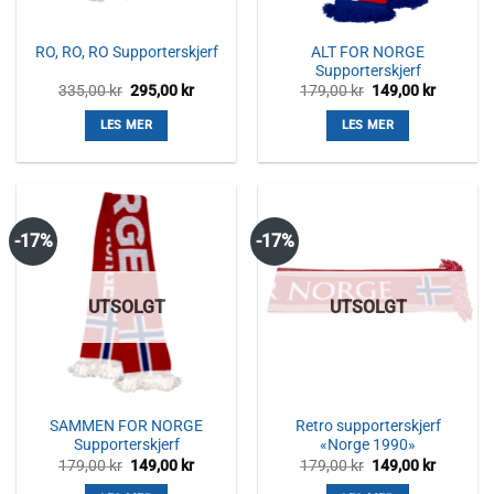
ALT FOR NORGE
RO, RO, RO Supporterskjerf
Supporterskjerf
Opprinnelig
Nåværende
Opprinnelig
Nåvære
335,00
kr
295,00
kr
179,00
kr
149,00
kr
pris
pris
pris
pris
var:
er:
var:
er:
LES MER
LES MER
335,00 kr.
295,00 kr.
179,00 kr.
149,00 k
-17%
-17%
UTSOLGT
UTSOLGT
SAMMEN FOR NORGE
Retro supporterskjerf
Supporterskjerf
«Norge 1990»
Opprinnelig
Nåværende
Opprinnelig
Nåvære
179,00
kr
149,00
kr
179,00
kr
149,00
kr
pris
pris
pris
pris
var:
er:
var:
er: