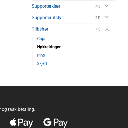
Supporterklær
(10)
Supporterutstyr
(11)
Tilbehør
(5)
Caps
Nøkkelringer
Pins
Skjerf
r og rask betaling.