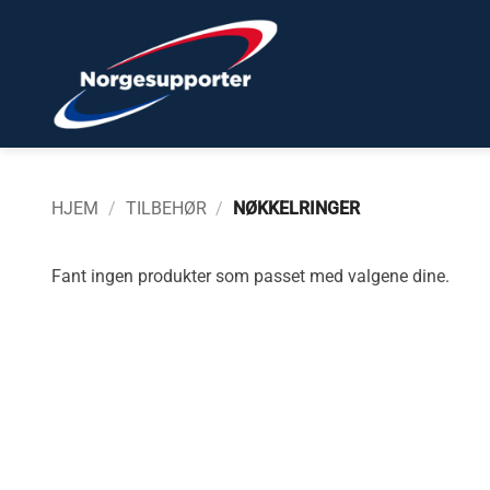
Skip
to
content
HJEM
/
TILBEHØR
/
NØKKELRINGER
Fant ingen produkter som passet med valgene dine.