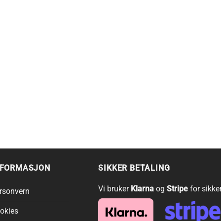
NFORMASJON
SIKKER BETALING
Vi bruker
Klarna
og
Stripe
for sikke
rsonvern
okies