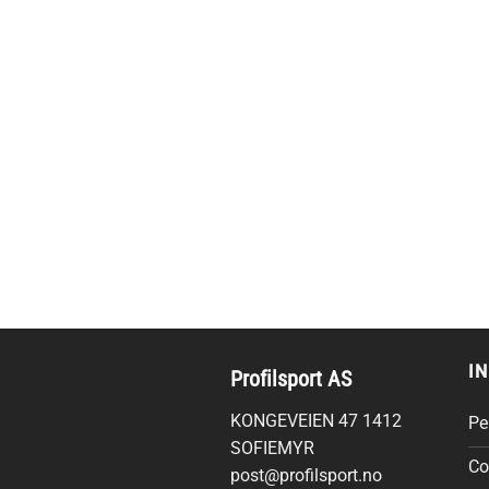
I
Profilsport AS
KONGEVEIEN 47 1412
Pe
SOFIEMYR
Co
post@profilsport.no