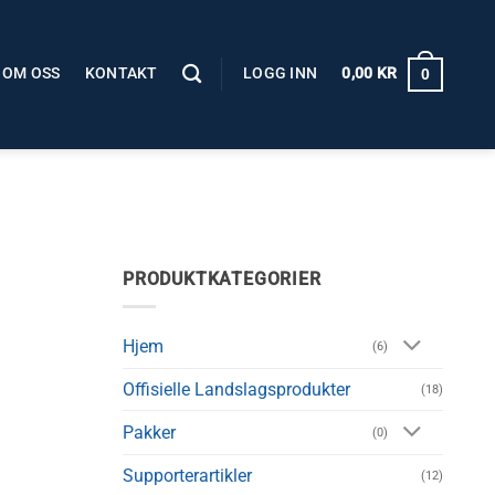
OM OSS
KONTAKT
LOGG INN
0,00
KR
0
PRODUKTKATEGORIER
Hjem
(6)
Offisielle Landslagsprodukter
(18)
Pakker
(0)
Supporterartikler
(12)