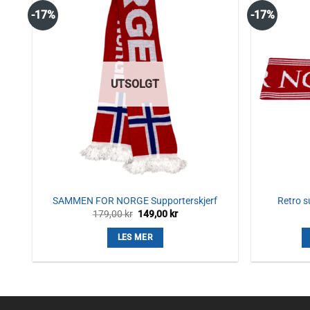
-17%
-17%
UTSOLGT
SAMMEN FOR NORGE Supporterskjerf
Retro s
Opprinnelig
Nåværende
179,00
kr
149,00
kr
pris
pris
var:
er:
LES MER
179,00 kr.
149,00 kr.