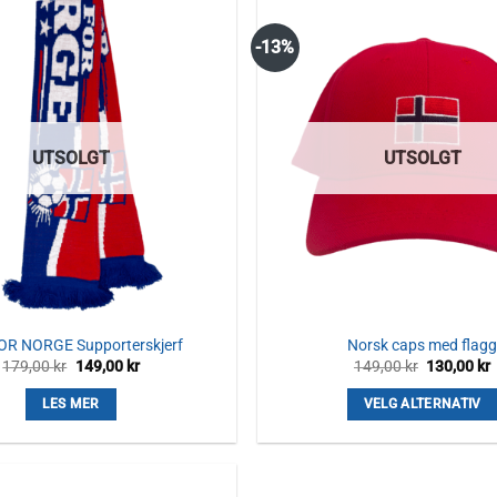
-13%
UTSOLGT
UTSOLGT
OR NORGE Supporterskjerf
Norsk caps med flag
Opprinnelig
Nåværende
Opprinneli
179,00
kr
149,00
kr
149,00
kr
130,00
kr
pris
pris
pris
p
var:
er:
var:
e
LES MER
VELG ALTERNATIV
179,00 kr.
149,00 kr.
149,00 kr.
1
Dette
produktet
har