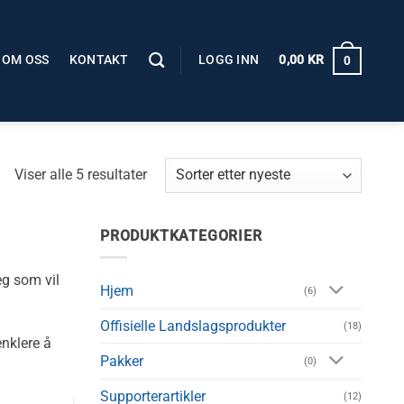
OM OSS
KONTAKT
LOGG INN
0,00
KR
0
Sortert
Viser alle 5 resultater
etter
nyeste
PRODUKTKATEGORIER
eg som vil
Hjem
(6)
Offisielle Landslagsprodukter
(18)
nklere å
Pakker
(0)
Supporterartikler
(12)