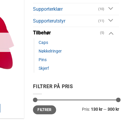
Supporterklær
(10)
Supporterutstyr
(11)
Tilbehør
(5)
Caps
Nøkkelringer
Pins
Skjerf
FILTRER PÅ PRIS
g
g
Nåværende
ris
r:
Min.
Makspris
Pris:
130 kr
—
300 kr
FILTRER
30,00 kr.
pris