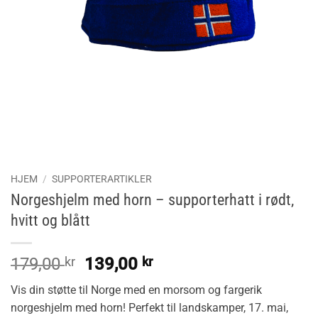
HJEM
/
SUPPORTERARTIKLER
Norgeshjelm med horn – supporterhatt i rødt,
hvitt og blått
Opprinnelig
Nåværende
179,00
kr
139,00
kr
pris
pris
Vis din støtte til Norge med en morsom og fargerik
var:
er:
norgeshjelm med horn! Perfekt til landskamper, 17. mai,
179,00 kr.
139,00 kr.