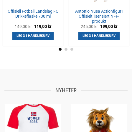
Offisiell Fotball Landslag FC
Antonio Nusa Actionfigur |
Drikkeflaske 730 ml
Offisielt lisensiert NFF-
produkt
nde
Opprinnelig
Nåværende
Opprinnelig
Nåvære
149,00
kr
119,00
kr
245,00
kr
199,00
kr
pris
pris
pris
pris
var:
er:
var:
er:
LEGG I HANDLEKURV
LEGG I HANDLEKURV
r.
149,00 kr.
119,00 kr.
245,00 kr.
199,00 k
NYHETER