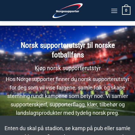
Skip
0
to
content
Norsk supporterutstyr til norske
fotballfans
Kjøp norsk supporterutstyr
Hos Norgesupporter finner du norsk supporterutstyr
for deg som vil vise fargene, samle folk og skape
stemning rundt kampene som betyr noe. Vi samler
supporterskjerf, supporterflagg, klær, tilbehør og
landslagsprodukter med tydelig norsk preg.
Enten du skal på stadion, se kamp på pub eller samle