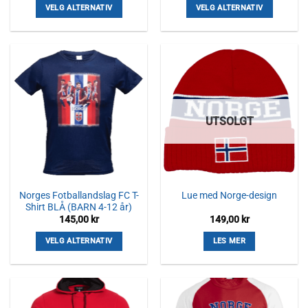
VELG ALTERNATIV
VELG ALTERNATIV
Dette
Dette
produktet
produktet
har
har
flere
flere
varianter.
varianter.
Alternativene
Alternativene
kan
kan
UTSOLGT
velges
velges
på
på
produktsiden
produktsiden
Norges Fotballandslag FC T-
Lue med Norge-design
Shirt BLÅ (BARN 4-12 år)
145,00
kr
149,00
kr
VELG ALTERNATIV
LES MER
Dette
produktet
har
flere