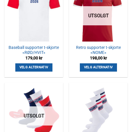
UTSOLGT
Baseball supporter t-skjorte
Retro supporter t-skjorte
«RØD/HVIT»
«NOME»
179,00
kr
198,00
kr
VELG ALTERNATIV
VELG ALTERNATIV
Dette
Dette
produktet
produktet
har
har
flere
flere
varianter.
varianter.
Alternativene
Alternativene
kan
kan
UTSOLGT
velges
velges
på
på
produktsiden
produktsiden