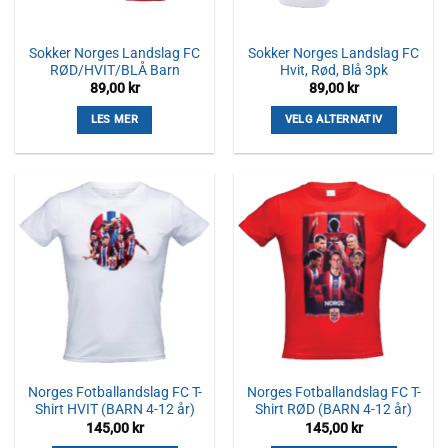
Sokker Norges Landslag FC
Sokker Norges Landslag FC
RØD/HVIT/BLÅ Barn
Hvit, Rød, Blå 3pk
89,00
kr
89,00
kr
LES MER
VELG ALTERNATIV
Dette
produktet
har
flere
varianter.
Alternativene
kan
velges
på
produktsiden
Norges Fotballandslag FC T-
Norges Fotballandslag FC T-
Shirt HVIT (BARN 4-12 år)
Shirt RØD (BARN 4-12 år)
145,00
kr
145,00
kr