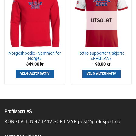
varianter.
Alternativene
kan
UTSOLGT
velges
på
produktsiden
Norgeshoodie «Sammen for
Retro supporter t-skjorte
Norge»
«RAGLAN»
349,00
kr
198,00
kr
VELG ALTERNATIV
VELG ALTERNATIV
Dette
Dette
produktet
produktet
har
har
flere
flere
varianter.
varianter.
Profilsport AS
Alternativene
Alternativene
kan
kan
KONGEVEIEN 47 1412 SOFIEMYR
post@profilsport.no
velges
velges
på
på