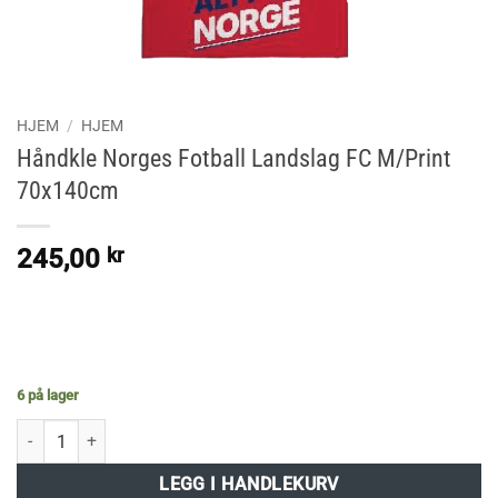
HJEM
/
HJEM
Håndkle Norges Fotball Landslag FC M/Print
70x140cm
245,00
kr
6 på lager
Håndkle Norges Fotball Landslag FC M/Print 70x140cm antall
Alternative:
LEGG I HANDLEKURV