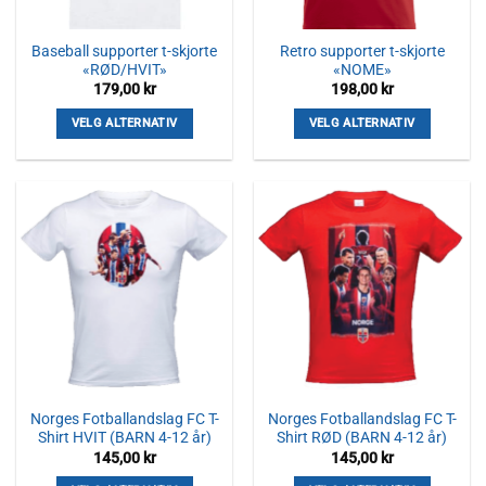
Baseball supporter t-skjorte
Retro supporter t-skjorte
«RØD/HVIT»
«NOME»
179,00
kr
198,00
kr
VELG ALTERNATIV
VELG ALTERNATIV
Dette
Dette
produktet
produktet
har
har
flere
flere
varianter.
varianter.
Alternativene
Alternativene
kan
kan
velges
velges
på
på
produktsiden
produktsiden
Norges Fotballandslag FC T-
Norges Fotballandslag FC T-
Shirt HVIT (BARN 4-12 år)
Shirt RØD (BARN 4-12 år)
145,00
kr
145,00
kr