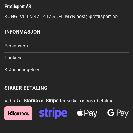
varianter.
varianter.
Profilsport AS
Alternativene
Alternativene
kan
kan
KONGEVEIEN 47 1412 SOFIEMYR
post@profilsport.no
velges
velges
på
på
INFORMASJON
produktsiden
produktsiden
Personvern
Cookies
Kjøpsbetingelser
SIKKER BETALING
Vi bruker
Klarna
og
Stripe
for sikker og rask betaling.