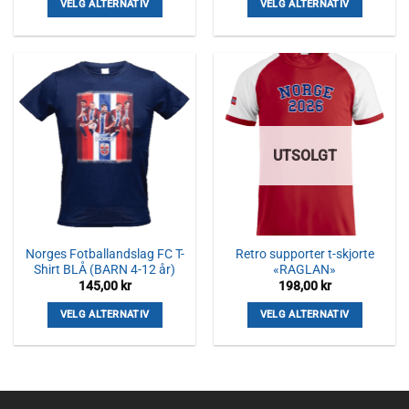
VELG ALTERNATIV
VELG ALTERNATIV
Dette
Dette
produktet
produktet
har
har
flere
flere
varianter.
varianter.
Alternativene
Alternativene
kan
kan
UTSOLGT
velges
velges
på
på
produktsiden
produktsiden
Norges Fotballandslag FC T-
Retro supporter t-skjorte
Shirt BLÅ (BARN 4-12 år)
«RAGLAN»
145,00
kr
198,00
kr
VELG ALTERNATIV
VELG ALTERNATIV
Dette
Dette
produktet
produktet
har
har
flere
flere