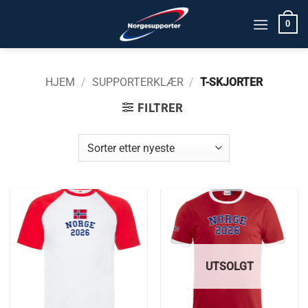
Skip
0
to
content
HJEM
/
SUPPORTERKLÆR
/
T-SKJORTER
FILTRER
UTSOLGT