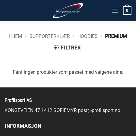
Skip
0
to
content
HJEM
/
SUPPORTERKLÆR
/
HOODIES
/
PREMIUM
FILTRER
Fant ingen produkter som passet med valgene dine.
Profilsport AS
KONGEVEIEN 47 1412 SOFIEMYR
post@profilsport.no
INFORMASJON