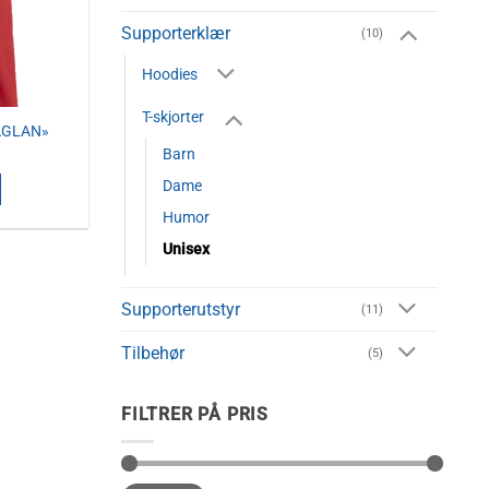
Supporterklær
(10)
Hoodies
T-skjorter
RAGLAN»
Barn
Dame
Humor
Unisex
Supporterutstyr
(11)
ene
Tilbehør
(5)
FILTRER PÅ PRIS
en
Min.
Makspris