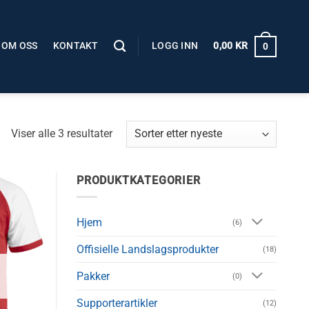
OM OSS
KONTAKT
LOGG INN
0,00
KR
0
Sortert
Viser alle 3 resultater
etter
nyeste
PRODUKTKATEGORIER
Hjem
(6)
Offisielle Landslagsprodukter
(18)
Pakker
(0)
Supporterartikler
(12)