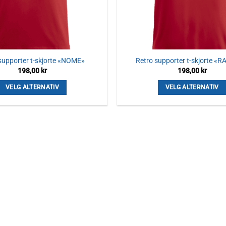
supporter t-skjorte «NOME»
Retro supporter t-skjorte «
198,00
kr
198,00
kr
VELG ALTERNATIV
VELG ALTERNATIV
Dette
Dette
produktet
produktet
har
har
flere
flere
varianter.
varianter.
Alternativene
Alternativ
kan
kan
velges
velges
på
på
produktsiden
produktsid