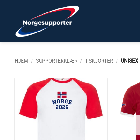
Skip
to
content
HJEM
/
SUPPORTERKLÆR
/
T-SKJORTER
/
UNISEX