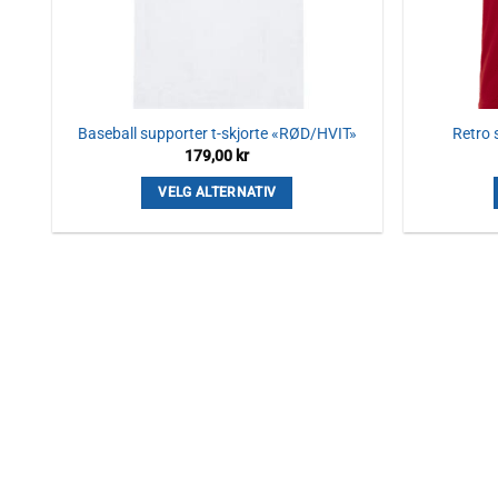
Baseball supporter t-skjorte «RØD/HVIT»
Retro 
179,00
kr
VELG ALTERNATIV
Dette
produktet
har
flere
varianter.
Alternativene
kan
velges
på
produktsiden