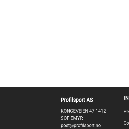
I
Profilsport AS
KONGEVEIEN 47 1412
Pe
SOFIEMYR
Co
post@profilsport.no