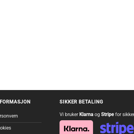
NFORMASJON
SIKKER BETALING
Vi bruker
Klarna
og
Stripe
for sikke
rsonvern
okies