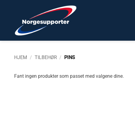
Skip
to
content
HJEM
/
TILBEHØR
/
PINS
Fant ingen produkter som passet med valgene dine.