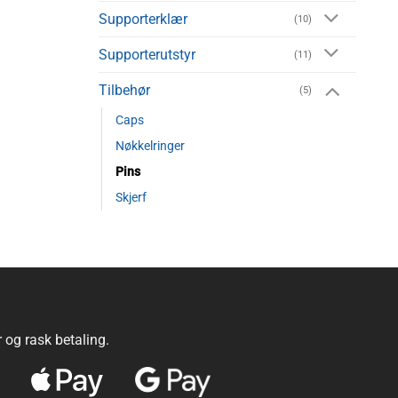
Supporterklær
(10)
Supporterutstyr
(11)
Tilbehør
(5)
Caps
Nøkkelringer
Pins
Skjerf
r og rask betaling.