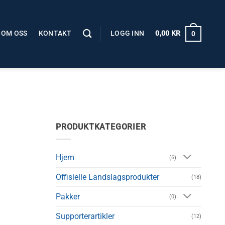
OM OSS
KONTAKT
LOGG INN
0,00
KR
0
PRODUKTKATEGORIER
Hjem
(6)
Offisielle Landslagsprodukter
(18)
Pakker
(0)
Supporterartikler
(12)